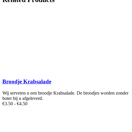
Broodje Krabsalade
Wij serveren u een broodje Krabsalade. De broodjes worden zonder
boter bij u afgeleverd.
Prijsklasse:
€
3
.50
-
€
4
.50
€3.50
tot
€4.50