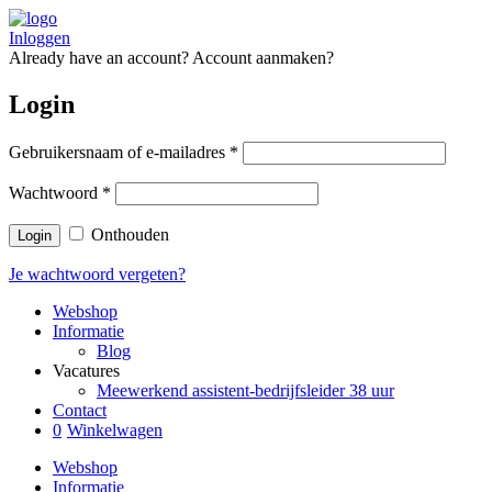
Inloggen
Already have an account?
Account aanmaken?
Login
Gebruikersnaam of e-mailadres
*
Wachtwoord
*
Onthouden
Je wachtwoord vergeten?
Webshop
Informatie
Blog
Vacatures
Meewerkend assistent-bedrijfsleider 38 uur
Contact
0
Winkelwagen
Webshop
Informatie