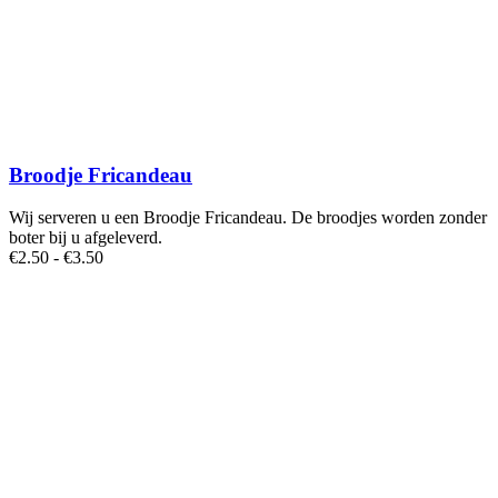
Broodje Fricandeau
Wij serveren u een Broodje Fricandeau. De broodjes worden zonder
boter bij u afgeleverd.
Prijsklasse:
€
2
.50
-
€
3
.50
€2.50
tot
€3.50