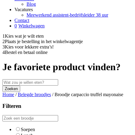
Blog
Vacatures
Meewerkend assistent-bedrijfsleider 38 uur
Contact
0
Winkelwagen
1
Kies wat je wilt eten
2
Plaats je bestelling in het winkelwagentje
3
Kies voor lekkere extra’s!
4
Bestel en betaal online
Je favoriete product vinden?
Home
/
Belegde broodjes
/
Broodje carpaccio truffel mayonaise
Filteren
Soepen