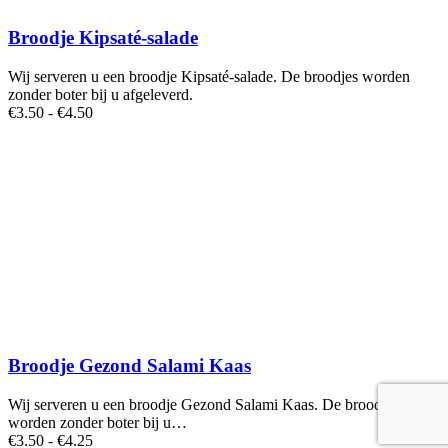
Broodje Kipsaté-salade
Wij serveren u een broodje Kipsaté-salade. De broodjes worden
zonder boter bij u afgeleverd.
Prijsklasse:
€
3
.50
-
€
4
.50
€3.50
tot
€4.50
Broodje Gezond Salami Kaas
Wij serveren u een broodje Gezond Salami Kaas. De broodjes
worden zonder boter bij u…
Prijsklasse:
€
3
.50
-
€
4
.25