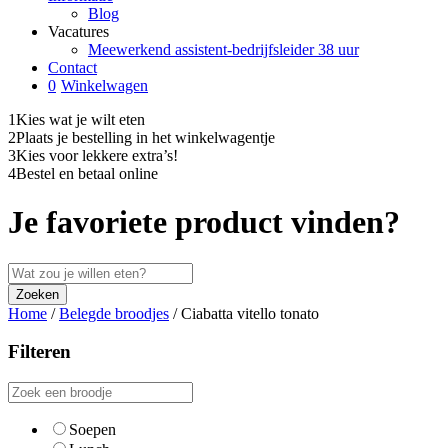
Blog
Vacatures
Meewerkend assistent-bedrijfsleider 38 uur
Contact
0
Winkelwagen
1
Kies wat je wilt eten
2
Plaats je bestelling in het winkelwagentje
3
Kies voor lekkere extra’s!
4
Bestel en betaal online
Je favoriete product vinden?
Home
/
Belegde broodjes
/
Ciabatta vitello tonato
Filteren
Soepen