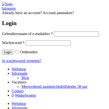
Inloggen
Already have an account?
Account aanmaken?
Login
Gebruikersnaam of e-mailadres
*
Wachtwoord
*
Onthouden
Je wachtwoord vergeten?
Webshop
Informatie
Blog
Vacatures
Meewerkend assistent-bedrijfsleider 38 uur
Contact
0
Winkelwagen
Webshop
Informatie