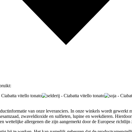
bruikt:
oductinformatie van onze leveranciers. In onze winkels wordt gewerkt m
rd, sesamzaad, zwaveldioxide en sulfieten, lupine en weekdieren. Hierdoo
n wettelijke allergenen die zijn aangemerkt door de Europese richtlijn 
atig bij te werken. Het kan namelijk gebeuren dat de productsamenstelli