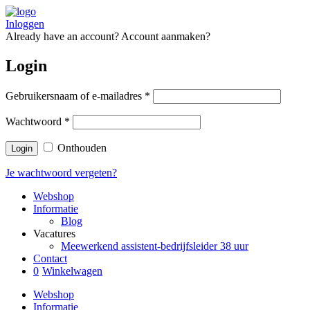
Inloggen
Already have an account?
Account aanmaken?
Login
Gebruikersnaam of e-mailadres
*
Wachtwoord
*
Onthouden
Je wachtwoord vergeten?
Webshop
Informatie
Blog
Vacatures
Meewerkend assistent-bedrijfsleider 38 uur
Contact
0
Winkelwagen
Webshop
Informatie