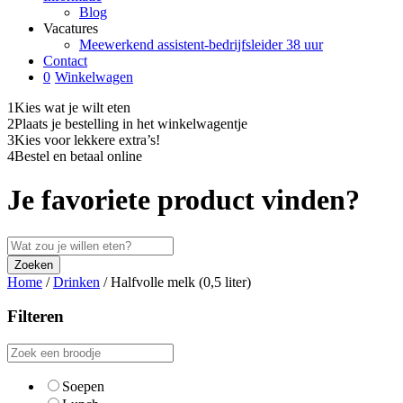
Blog
Vacatures
Meewerkend assistent-bedrijfsleider 38 uur
Contact
0
Winkelwagen
1
Kies wat je wilt eten
2
Plaats je bestelling in het winkelwagentje
3
Kies voor lekkere extra’s!
4
Bestel en betaal online
Je favoriete product vinden?
Home
/
Drinken
/
Halfvolle melk (0,5 liter)
Filteren
Soepen