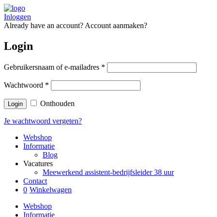
Inloggen
Already have an account?
Account aanmaken?
Login
Gebruikersnaam of e-mailadres
*
Wachtwoord
*
Onthouden
Je wachtwoord vergeten?
Webshop
Informatie
Blog
Vacatures
Meewerkend assistent-bedrijfsleider 38 uur
Contact
0
Winkelwagen
Webshop
Informatie