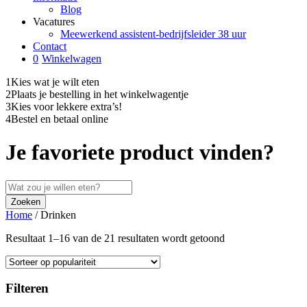
Blog
Vacatures
Meewerkend assistent-bedrijfsleider 38 uur
Contact
0
Winkelwagen
1
Kies wat je wilt eten
2
Plaats je bestelling in het winkelwagentje
3
Kies voor lekkere extra’s!
4
Bestel en betaal online
Je favoriete product vinden?
Home
/
Drinken
Resultaat 1–16 van de 21 resultaten wordt getoond
Filteren